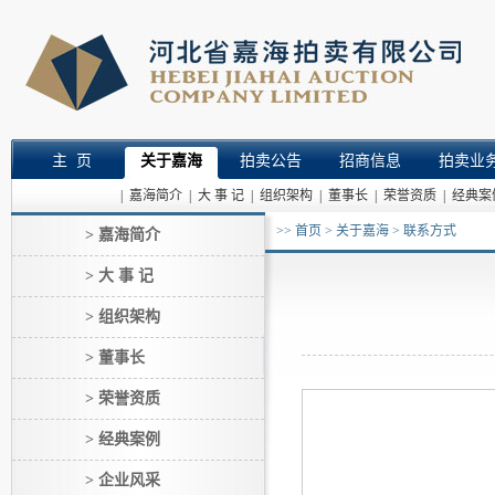
主 页
关于嘉海
拍卖公告
招商信息
拍卖业
| 嘉海简介
| 大 事 记
| 组织架构
| 董事长
| 荣誉资质
| 经典案
>>
首页
>
关于嘉海
>
联系方式
> 嘉海简介
> 大 事 记
> 组织架构
> 董事长
> 荣誉资质
> 经典案例
> 企业风采