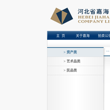
主 页
关于嘉海
拍卖公
>
> 资产类
> 艺术品类
> 民品类