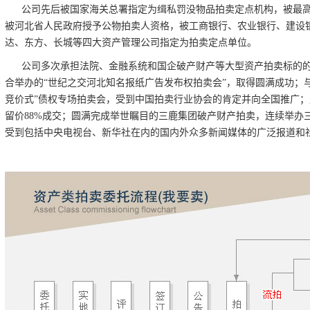
公司先后被国家海关总署指定为缉私罚没物品拍卖定点机构，被最
被河北省人民政府授予公物拍卖人资格，被工商银行、农业银行、建设
达、东方、长城等四大资产管理公司指定为拍卖定点单位。
公司多次承担法院、金融系统和国企破产财产等大型资产拍卖标的的
合举办的“世纪之交河北知名报纸广告发布权拍卖会”，取得圆满成功；
竞价式”债权专场拍卖会，受到中国拍卖行业协会的肯定并向全国推广
留价88%成交；圆满完成举世瞩目的三鹿集团破产财产拍卖，连续举办三轮
受到包括中央电视台、新华社在内的国内外众多新闻媒体的广泛报道和