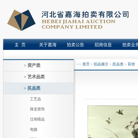
主 页
关于嘉海
拍卖公告
招商信息
拍卖业
>>
首页
>
拍品展示
>
民品类
>
其他
> 资产类
> 艺术品类
> 民品类
工艺品
珠宝首饰
日用精品
电器