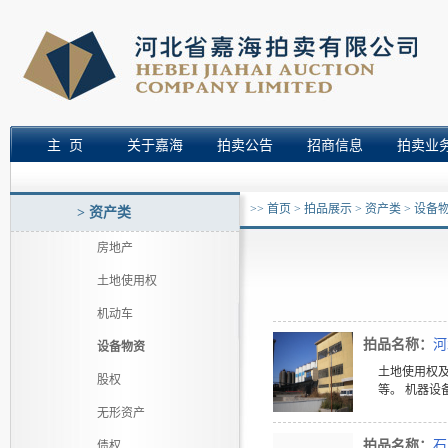
主 页
关于嘉海
拍卖公告
招商信息
拍卖业
>>
首页
>
拍品展示
>
资产类
>
设备
> 资产类
房地产
土地使用权
机动车
拍品名称：
河
设备物资
土地使用权
股权
等。 机器设
无形资产
拍品名称：
石
债权