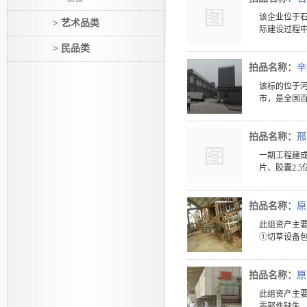
该企业位于石
> 艺术品类
际建设过程中
> 民品类
拍品名称：
辛
该标的位于
市，是全国百
拍品名称：
邢
一期工程建成
片、胶囊2.5
拍品名称：
原
此组资产主
①切草设备包括
拍品名称：
原
此组资产主
零部件缺失。 