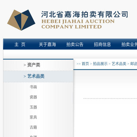
主 页
关于嘉海
拍卖公告
招商信息
拍卖业
>>
首页
>
拍品展示
>
艺术品类
>
邮
> 资产类
> 艺术品类
书画
瓷器
玉器
家具
古籍