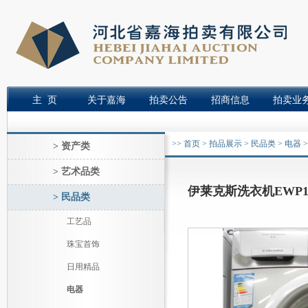
主 页
关于嘉海
拍卖公告
招商信息
拍卖业
>>
首页
>
拍品展示
>
民品类
>
电器
>
> 资产类
> 艺术品类
伊莱克斯洗衣机EWP10
> 民品类
工艺品
珠宝首饰
日用精品
电器