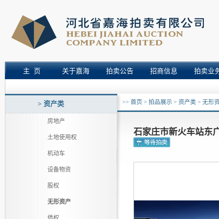
主 页
关于嘉海
拍卖公告
招商信息
拍卖业
>>
首页
>
拍品展示
>
资产类
>
无形
> 资产类
房地产
石家庄市新火车站东
土地使用权
机动车
设备物资
股权
无形资产
债权